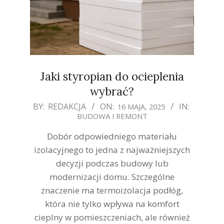
Jaki styropian do ocieplenia
wybrać?
2025-
BY:
REDAKCJA
ON:
IN:
16 MAJA, 2025
BUDOWA I REMONT
05-
16
Dobór odpowiedniego materiału
izolacyjnego to jedna z najważniejszych
decyzji podczas budowy lub
modernizacji domu. Szczególne
znaczenie ma termoizolacja podłóg,
która nie tylko wpływa na komfort
cieplny w pomieszczeniach, ale również