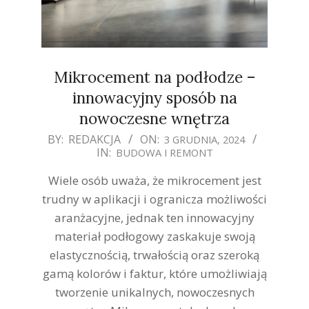
Mikrocement na podłodze –
innowacyjny sposób na
nowoczesne wnętrza
2024-
BY:
REDAKCJA
ON:
3 GRUDNIA, 2024
IN:
BUDOWA I REMONT
12-
03
Wiele osób uważa, że mikrocement jest
trudny w aplikacji i ogranicza możliwości
aranżacyjne, jednak ten innowacyjny
materiał podłogowy zaskakuje swoją
elastycznością, trwałością oraz szeroką
gamą kolorów i faktur, które umożliwiają
tworzenie unikalnych, nowoczesnych