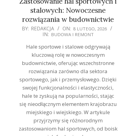
Zastosowanie hal sportowych i
stalowych: Nowoczesne
rozwiązania w budownictwie
2026-
BY:
REDAKCJA
ON:
8 LUTEGO, 2026
IN:
BUDOWA I REMONT
02-
08
Hale sportowe i stalowe odgrywają
kluczową rolę w nowoczesnym
budownictwie, oferując wszechstronne
rozwiązania zarówno dla sektora
sportowego, jak i przemysłowego. Dzięki
swojej funkcjonalności i elastyczności,
hale te zyskują na popularności, stając
się nieodłącznym elementem krajobrazu
miejskiego i wiejskiego. W artykule
przyjrzymy się różnorodnym
zastosowaniom hal sportowych, od boisk