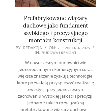
Prefabrykowane wiązary
dachowe jako fundament
szybkiego i precyzyjnego
montażu konstrukcji
2025-
BY:
REDAKCJA
ON:
23 KWIETNIA, 2025
IN:
BUDOWA I REMONT
04-
23
W nowoczesnym budownictwie
jednorodzinnym i komercyjnym coraz
większe znaczenie zyskują technologie,
które pozwalają przyspieszyć realizację
inwestycji przy jednoczesnym
zachowaniu wysokiej jakości i precyzji.
Jednym z takich rozwiązań są
prefabrykowane wiązary dachowe –