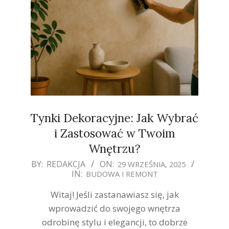
Tynki Dekoracyjne: Jak Wybrać
i Zastosować w Twoim
Wnętrzu?
2025-
BY:
REDAKCJA
ON:
29 WRZEŚNIA, 2025
IN:
BUDOWA I REMONT
09-
29
Witaj! Jeśli zastanawiasz się, jak
wprowadzić do swojego wnętrza
odrobinę stylu i elegancji, to dobrze