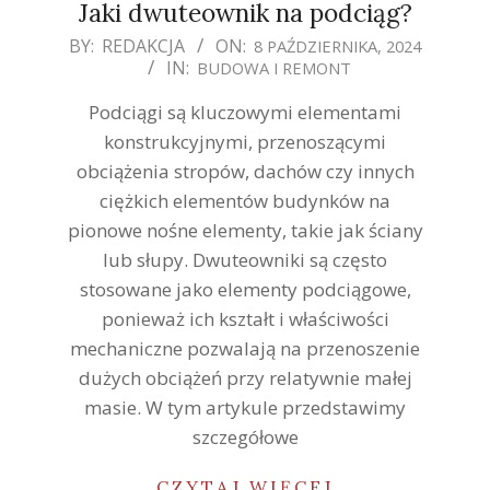
Jaki dwuteownik na podciąg?
2024-
BY:
REDAKCJA
ON:
8 PAŹDZIERNIKA, 2024
IN:
BUDOWA I REMONT
10-
08
Podciągi są kluczowymi elementami
konstrukcyjnymi, przenoszącymi
obciążenia stropów, dachów czy innych
ciężkich elementów budynków na
pionowe nośne elementy, takie jak ściany
lub słupy. Dwuteowniki są często
stosowane jako elementy podciągowe,
ponieważ ich kształt i właściwości
mechaniczne pozwalają na przenoszenie
dużych obciążeń przy relatywnie małej
masie. W tym artykule przedstawimy
szczegółowe
CZYTAJ WIĘCEJ