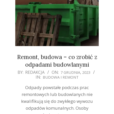
Remont, budowa – co zrobić z
odpadami budowlanymi
2023-
BY:
REDAKCJA
ON:
7 GRUDNIA, 2023
IN:
BUDOWA I REMONT
12-
07
Odpady powstałe podczas prac
remontowych lub budowlanych nie
kwalifikują się do zwykłego wywozu
odpadów komunalnych. Osoby