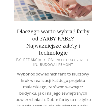
Dlaczego warto wybrać farby
od FARBY KABE?
Najważniejsze zalety i
technologie
2025-
BY:
REDAKCJA
ON:
20 LUTEGO, 2025
IN:
BUDOWA I REMONT
02-
20
Wybór odpowiednich farb to kluczowy
krok w realizacji każdego projektu
malarskiego, zarówno wewnątrz
budynku, jak i na jego zewnętrznych
powierzchniach. Dobre farby to nie tylko
kwestia estetyki, ale również trwałości,