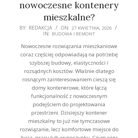
nowoczesne kontenery
mieszkalne?
2026-
BY:
REDAKCJA
ON:
27 KWIETNIA, 2026
IN:
BUDOWA I REMONT
04-
27
Nowoczesne rozwiązania mieszkaniowe
coraz częściej odpowiadają na potrzebę
szybszej budowy, elastyczności i
rozsądnych kosztów. Właśnie dlatego
rosnącym zainteresowaniem cieszą się
domy kontenerowe, które łączą
funkcjonalność z nowoczesnym
podejściem do projektowania
przestrzeni. Dzisiejszy kontener
mieszkalny to już nie tymczasowe
rozwiązanie, lecz komfortowe miejsce do
życia, pracy lub wypoczynku. Czym więc