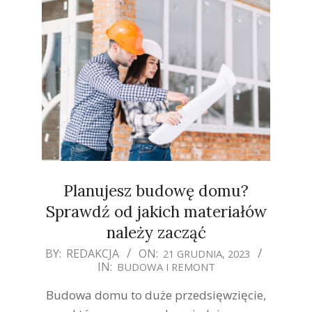
Planujesz budowę domu?
Sprawdź od jakich materiałów
należy zacząć
2023-
BY:
REDAKCJA
ON:
21 GRUDNIA, 2023
IN:
BUDOWA I REMONT
12-
21
Budowa domu to duże przedsięwzięcie,