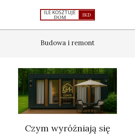
Skip
to
ILE KOSZTUJE
IKD
DOM
content
Primary
Navigation
Budowa i remont
Menu
Czym wyróżniają się