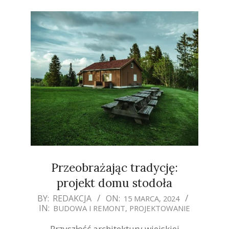
Przeobrażając tradycję:
projekt domu stodoła
2024-
BY:
REDAKCJA
ON:
15 MARCA, 2024
IN:
BUDOWA I REMONT
,
PROJEKTOWANIE
03-
15
Przyszłość architektury wiejskiej