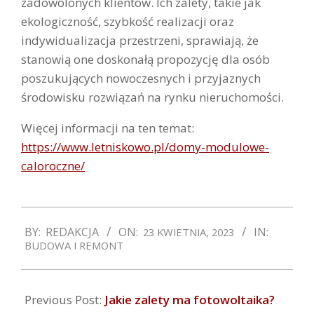
zadowolonych klientów. Ich zalety, takie jak
ekologiczność, szybkość realizacji oraz
indywidualizacja przestrzeni, sprawiają, że
stanowią one doskonałą propozycję dla osób
poszukujących nowoczesnych i przyjaznych
środowisku rozwiązań na rynku nieruchomości.
Więcej informacji na ten temat:
https://www.letniskowo.pl/domy-modulowe-
caloroczne/
2023-
BY:
REDAKCJA
ON:
IN:
23 KWIETNIA, 2023
04-
BUDOWA I REMONT
23
Previous Post:
Jakie zalety ma fotowoltaika?