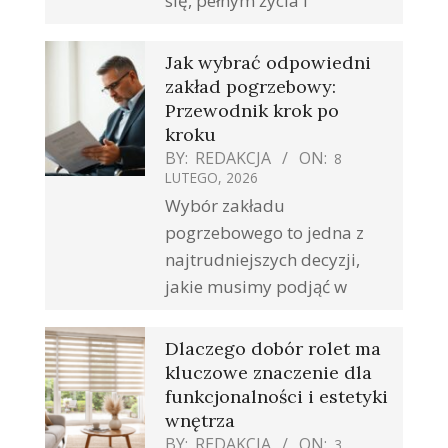
się, pełnym życia i
Jak wybrać odpowiedni
zakład pogrzebowy:
Przewodnik krok po
kroku
BY:
REDAKCJA
ON:
8
LUTEGO, 2026
Wybór zakładu
pogrzebowego to jedna z
najtrudniejszych decyzji,
jakie musimy podjąć w
Dlaczego dobór rolet ma
kluczowe znaczenie dla
funkcjonalności i estetyki
wnętrza
BY:
REDAKCJA
ON:
3