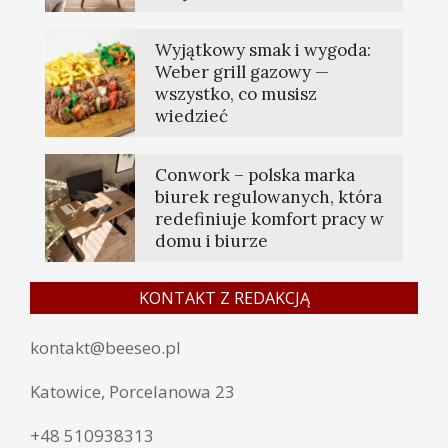
Wyjątkowy smak i wygoda:
Weber grill gazowy —
wszystko, co musisz
wiedzieć
Conwork – polska marka
biurek regulowanych, która
redefiniuje komfort pracy w
domu i biurze
KONTAKT Z REDAKCJĄ
kontakt@beeseo.pl
Katowice, Porcelanowa 23
+48 510938313