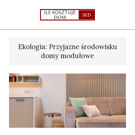
Skip
to
ILE KOSZTUJE
IKD
DOM
content
Primary
Navigation
Ekologia: Przyjazne środowisku
Menu
domy modułowe