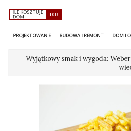
Skip
to
ILE KOSZTUJE
IKD
DOM
content
PROJEKTOWANIE
BUDOWA I REMONT
DOM I 
Primary
Navigation
Menu
Wyjątkowy smak i wygoda: Weber g
wie