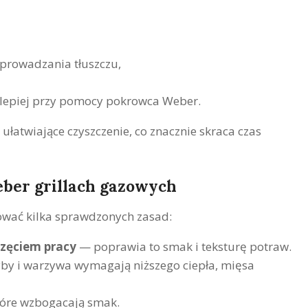
dprowadzania tłuszczu,
lepiej przy pomocy pokrowca Weber.
łatwiające czyszczenie, co znacznie skraca czas
eber grillach gazowych
ować kilka sprawdzonych zasad:
częciem pracy
— poprawia to smak i teksturę potraw.
by i warzywa wymagają niższego ciepła, mięsa
które wzbogacają smak.