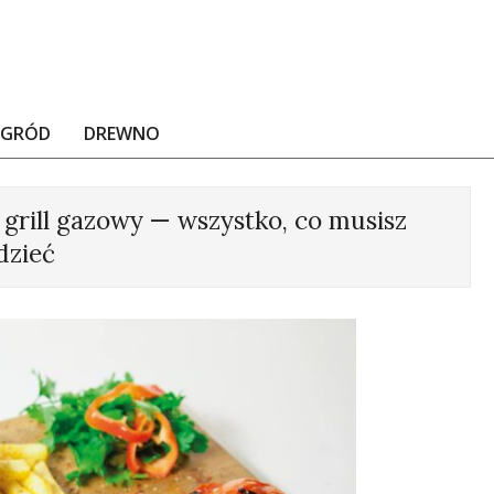
OGRÓD
DREWNO
rill gazowy — wszystko, co musisz
dzieć