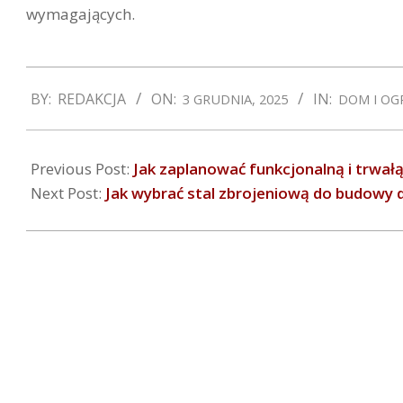
wymagających.
2025-
BY:
REDAKCJA
ON:
IN:
3 GRUDNIA, 2025
DOM I OG
12-
03
Previous Post:
Jak zaplanować funkcjonalną i trwałą
Next Post:
Jak wybrać stal zbrojeniową do budowy