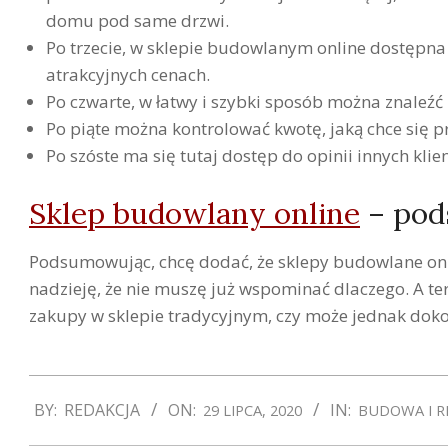
domu pod same drzwi.
Po trzecie, w sklepie budowlanym online dostępna j
atrakcyjnych cenach.
Po czwarte, w łatwy i szybki sposób można znaleź
Po piąte można kontrolować kwotę, jaką chce się p
Po szóste ma się tutaj dostęp do opinii innych klie
Sklep budowlany online
– pod
Podsumowując, chcę dodać, że sklepy budowlane onlin
nadzieję, że nie muszę już wspominać dlaczego. A ter
zakupy w sklepie tradycyjnym, czy może jednak dok
2020-
BY:
REDAKCJA
ON:
IN:
29 LIPCA, 2020
BUDOWA I 
07-
29