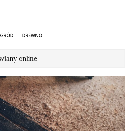
OGRÓD
DREWNO
wlany online