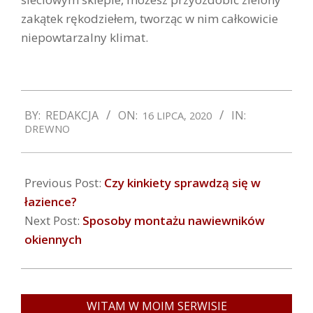
zakątek rękodziełem, tworząc w nim całkowicie
niepowtarzalny klimat.
2020-
BY:
REDAKCJA
ON:
IN:
16 LIPCA, 2020
07-
DREWNO
16
Previous Post:
Czy kinkiety sprawdzą się w
łazience?
Next Post:
Sposoby montażu nawiewników
okiennych
WITAM W MOIM SERWISIE