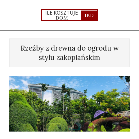
Skip
to
ILE KOSZTUJE
IKD
DOM
content
Primary
Navigation
Rzeźby z drewna do ogrodu w
Menu
stylu zakopiańskim