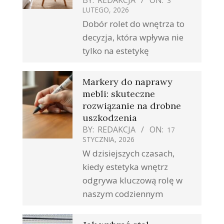
BY:
REDAKCJA
ON:
3
LUTEGO, 2026
Dobór rolet do wnętrza to
decyzja, która wpływa nie
tylko na estetykę
Markery do naprawy
mebli: skuteczne
rozwiązanie na drobne
uszkodzenia
BY:
REDAKCJA
ON:
17
STYCZNIA, 2026
W dzisiejszych czasach,
kiedy estetyka wnętrz
odgrywa kluczową rolę w
naszym codziennym