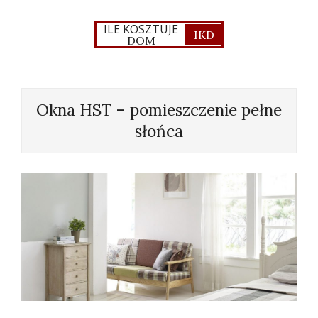
Skip
to
ILE KOSZTUJE
IKD
DOM
content
Primary
Navigation
Okna HST – pomieszczenie pełne
Menu
słońca