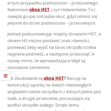
w tym przypadku podnoszono – przesuwnego.
Natomiast
okna HST
, czyli Hebeschiebe-Tür,
zawęża grupę rodzajów okuć, gdyż odnosi się
jedynie do drzwi podnoszono – przesuwnych.
Jednak podsumowując między drzwiami HST, a
oknem HS można postawić znak równości,
ponieważ żeby wyjść na taras skrzydło trzeba
najpierw podnieść, a następnie przesunąć. A
nazwy mimo, że wprowadzają w błąd są
stosowane zamiennie.
Jak zbudowane są
okna HST
?
Bazują na
konstrukcji opartej na dwóch równoległych
względem siebie skrzydłach z których jedno jest
stałe, a drugie przesuwne, poruszające się
wzdłuż skrzydła stałego. Dzięki temu