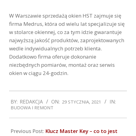
W Warszawie sprzedażą okien HST zajmuje się
firma Medrus, która od wielu lat specjalizuje się
w stolarce okiennej, co za tym idzie gwarantuje
najwyższą jakość produktów, zaprojektowanych
wedle indywidualnych potrzeb klienta.
Dodatkowo firma oferuje dokonanie
niezbędnych pomiarów, montaż oraz serwis
okien w ciągu 24-godzin.
2021-
BY:
REDAKCJA
ON:
IN:
29 STYCZNIA, 2021
01-
BUDOWA I REMONT
29
Previous Post:
Klucz Master Key – co to jest