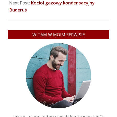
Next Post:
Kocioł gazowy kondensacyjny
Buderus
WITAM W MOIM SERWISIE
Jakub - osoba odpowiedzialna za większość