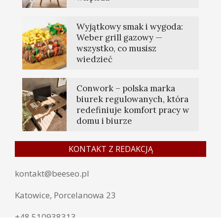
Wyjątkowy smak i wygoda:
Weber grill gazowy —
wszystko, co musisz
wiedzieć
Conwork – polska marka
biurek regulowanych, która
redefiniuje komfort pracy w
domu i biurze
KONTAKT Z REDAKCJĄ
kontakt@beeseo.pl
Katowice, Porcelanowa 23
+48 510938313