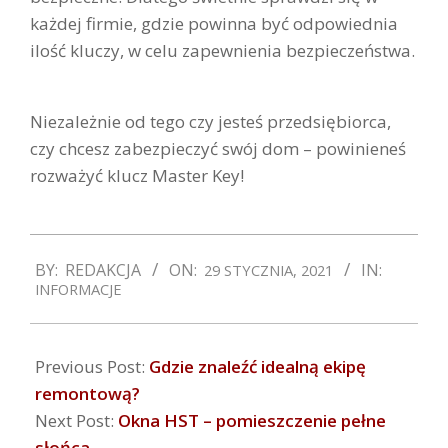
każdej firmie, gdzie powinna być odpowiednia
ilość kluczy, w celu zapewnienia bezpieczeństwa.
Niezależnie od tego czy jesteś przedsiębiorca,
czy chcesz zabezpieczyć swój dom – powinieneś
rozważyć klucz Master Key!
2021-
BY:
REDAKCJA
ON:
IN:
29 STYCZNIA, 2021
01-
INFORMACJE
29
Previous Post:
Gdzie znaleźć idealną ekipę
remontową?
Next Post:
Okna HST – pomieszczenie pełne
słońca