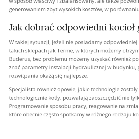
w sposób właściwy i zbalansowany, ale także pozwo
generowaniem zbyt wysokich kosztów, w porównaniu
Jak dobrać odpowiedni kocioł
W takiej sytuacji, jeżeli nie posiadamy odpowiedniej
takich sklepach jak Terme, w których możemy otrzym
Buderus, bez problemu możemy uzyskać również pora
znać parametry instalacji hydraulicznej w budynku, g
rozwiązania okażą się najlepsze.
Specjalista również opowie, jakie technologie zost
technologicznie kotły, pozwalają zaoszczędzić nie tyl
Programowanie sposobu pracy, reagowanie na zmiany 
które obecnie często spotkamy w różnego rodzaju kot
2021-