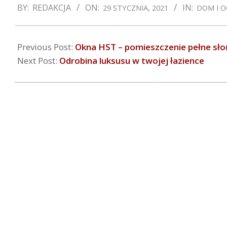
BY:
REDAKCJA
ON:
IN:
29 STYCZNIA, 2021
DOM I 
01-
29
Previous Post:
Okna HST – pomieszczenie pełne sł
Next Post:
Odrobina luksusu w twojej łazience