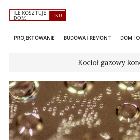
Skip
to
ILE KOSZTUJE
IKD
DOM
content
PROJEKTOWANIE
BUDOWA I REMONT
DOM I 
Primary
Navigation
Menu
Kocioł gazowy kon