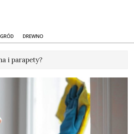
OGRÓD
DREWNO
a i parapety?