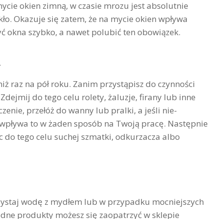
mycie okien zimną, w czasie mrozu jest absolutnie
ło. Okazuje się zatem, że na mycie okien wpływa
yć okna szybko, a nawet polubić ten obowiązek.
n
niż raz na pół roku. Zanim przystąpisz do czynności
dejmij do tego celu rolety, żaluzje, firany lub inne
zenie, przełóż do wanny lub pralki, a jeśli nie-
 wpływa to w żaden sposób na Twoją pracę. Następnie
 do tego celu suchej szmatki, odkurzacza albo
zystaj wodę z mydłem lub w przypadku mocniejszych
ędne produkty możesz się zaopatrzyć w sklepie