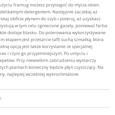
 użyciu framug możesz przystąpić do mycia okien.
 delikatnym detergentem. Następnie zaczekaj aż
skaj obficie płynem do szyb i poleruj, aż uzyskasz
rzystują w tym celu zgniecione gazety, ponieważ farba
akże dodaje blasku. Do polerowania wykorzystywane
im etapem jest przetarcie tafli suchą szmatką, która
ą opcją jest także korzystanie ze specjalnej
oces i czyni go przyjemniejszym. Po umyciu i
petów. Przy niewielkim zabrudzeniu wystarczy
szych plamach konieczny będzie płyn czyszczący. Na
ony, najlepiej wcześniej wykrochmalone.
D