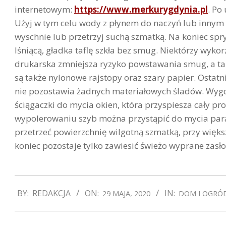
internetowym:
https://www.merkurygdynia.pl
. Po
Użyj w tym celu wody z płynem do naczyń lub innym
wyschnie lub przetrzyj suchą szmatką. Na koniec spry
lśniącą, gładka taflę szkła bez smug. Niektórzy wyko
drukarska zmniejsza ryzyko powstawania smug, a t
są także nylonowe rajstopy oraz szary papier. Ostatn
nie pozostawia żadnych materiałowych śladów. Wygodn
ściągaczki do mycia okien, która przyspiesza cały pr
wypolerowaniu szyb można przystąpić do mycia para
przetrzeć powierzchnię wilgotną szmatką, przy więk
koniec pozostaje tylko zawiesić świeżo wyprane zasł
2020-
BY:
REDAKCJA
ON:
IN:
29 MAJA, 2020
DOM I OGRÓ
05-
29