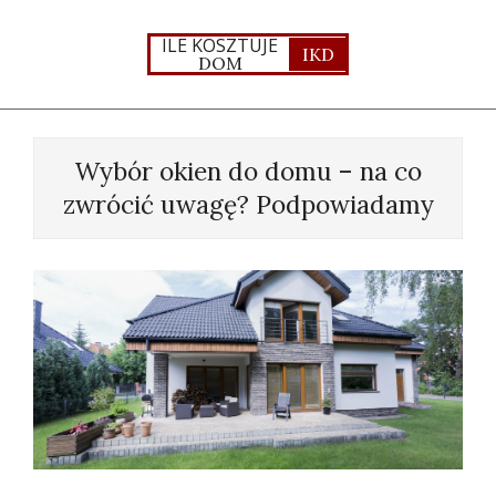
Skip
to
ILE KOSZTUJE
IKD
DOM
content
Primary
Navigation
Wybór okien do domu – na co
Menu
zwrócić uwagę? Podpowiadamy