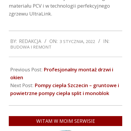
materiału PCV i w technologii perfekcyjnego
zgrzewu UltraLink.
2022-
BY:
REDAKCJA
ON:
IN:
3 STYCZNIA, 2022
01-
BUDOWA I REMONT
03
Previous Post:
Profesjonalny montaż drzwi i
okien
Next Post:
Pompy ciepła Szczecin – gruntowe i
powietrzne pompy ciepła split i monoblok
WITAM W MOIM SERWISIE