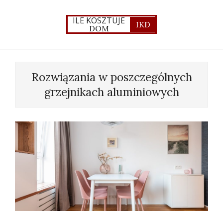
Skip
to
ILE KOSZTUJE
IKD
DOM
content
Primary
Navigation
Rozwiązania w poszczególnych
Menu
grzejnikach aluminiowych