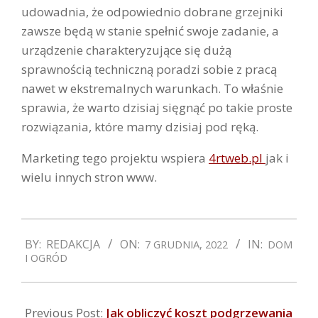
udowadnia, że odpowiednio dobrane grzejniki
zawsze będą w stanie spełnić swoje zadanie, a
urządzenie charakteryzujące się dużą
sprawnością techniczną poradzi sobie z pracą
nawet w ekstremalnych warunkach. To właśnie
sprawia, że warto dzisiaj sięgnąć po takie proste
rozwiązania, które mamy dzisiaj pod ręką.
Marketing tego projektu wspiera
4rtweb.pl
jak i
wielu innych stron www.
2022-
BY:
REDAKCJA
ON:
IN:
7 GRUDNIA, 2022
DOM
12-
I OGRÓD
07
Previous Post:
Jak obliczyć koszt podgrzewania