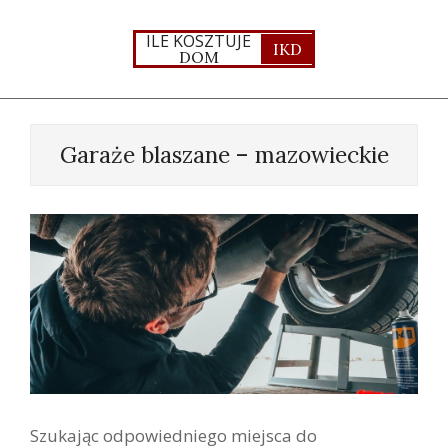
Skip
to
ILE KOSZTUJE
IKD
DOM
content
Primary
Navigation
Garaże blaszane – mazowieckie
Menu
Szukając odpowiedniego miejsca do