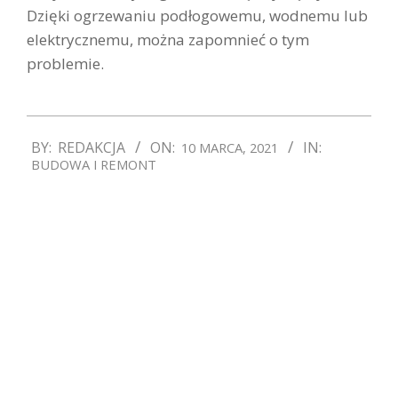
Dzięki ogrzewaniu podłogowemu, wodnemu lub
elektrycznemu, można zapomnieć o tym
problemie.
2021-
BY:
REDAKCJA
ON:
IN:
10 MARCA, 2021
03-
BUDOWA I REMONT
10
Previous Post:
Jak dobrać firanki do salonu w
stylu retro?
Next Post:
Ekogroszek, a ekologia – na co
należy zwrócić uwagę?
WITAM W MOIM SERWISIE