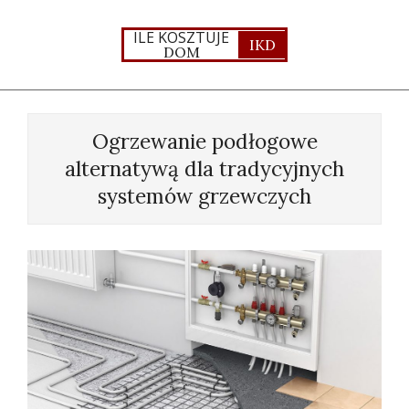
Skip
to
ILE KOSZTUJE
IKD
DOM
content
Primary
Navigation
Ogrzewanie podłogowe
Menu
alternatywą dla tradycyjnych
systemów grzewczych