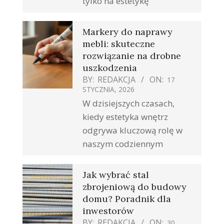
tylko na estetykę
Markery do naprawy
mebli: skuteczne
rozwiązanie na drobne
uszkodzenia
BY:
REDAKCJA
ON:
17
STYCZNIA, 2026
W dzisiejszych czasach,
kiedy estetyka wnętrz
odgrywa kluczową rolę w
naszym codziennym
Jak wybrać stal
zbrojeniową do budowy
domu? Poradnik dla
inwestorów
BY:
REDAKCJA
ON:
30