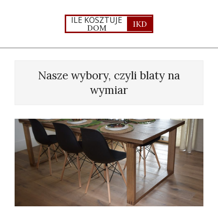
Skip
to
ILE KOSZTUJE
IKD
DOM
content
Primary
Navigation
Nasze wybory, czyli blaty na
Menu
wymiar