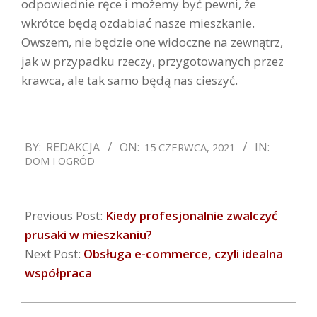
odpowiednie ręce i możemy być pewni, że
wkrótce będą ozdabiać nasze mieszkanie.
Owszem, nie będzie one widoczne na zewnątrz,
jak w przypadku rzeczy, przygotowanych przez
krawca, ale tak samo będą nas cieszyć.
2021-
BY:
REDAKCJA
ON:
IN:
15 CZERWCA, 2021
06-
DOM I OGRÓD
15
Previous Post:
Kiedy profesjonalnie zwalczyć
prusaki w mieszkaniu?
Next Post:
Obsługa e-commerce, czyli idealna
współpraca