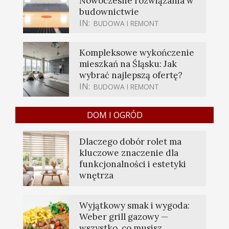
Nowoczesne rozwiązania w
budownictwie
IN:
BUDOWA I REMONT
Kompleksowe wykończenie
mieszkań na Śląsku: Jak
wybrać najlepszą ofertę?
IN:
BUDOWA I REMONT
DOM I OGRÓD
Dlaczego dobór rolet ma
kluczowe znaczenie dla
funkcjonalności i estetyki
wnętrza
Wyjątkowy smak i wygoda:
Weber grill gazowy —
wszystko, co musisz