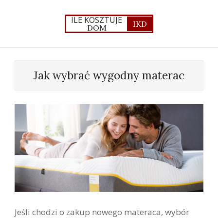
Skip
to
ILE KOSZTUJE
IKD
DOM
content
Primary
Navigation
Jak wybrać wygodny materac
Menu
Jeśli chodzi o zakup nowego materaca, wybór