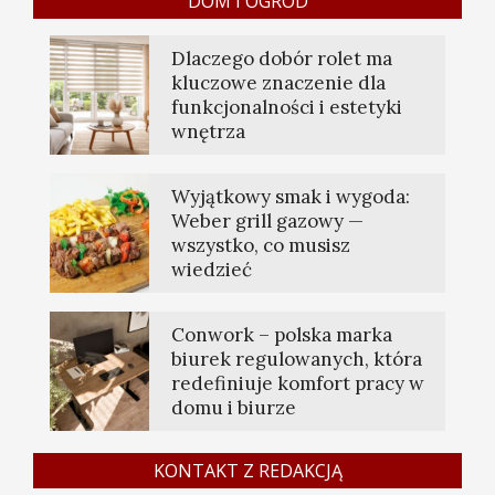
DOM I OGRÓD
Dlaczego dobór rolet ma
kluczowe znaczenie dla
funkcjonalności i estetyki
wnętrza
Wyjątkowy smak i wygoda:
Weber grill gazowy —
wszystko, co musisz
wiedzieć
Conwork – polska marka
biurek regulowanych, która
redefiniuje komfort pracy w
domu i biurze
KONTAKT Z REDAKCJĄ