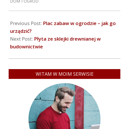
DOM I OGRÓD
29
Previous Post:
Plac zabaw w ogrodzie – jak go
urządzić?
Next Post:
Płyta ze sklejki drewnianej w
budownictwie
WITAM W MOIM SERWISIE