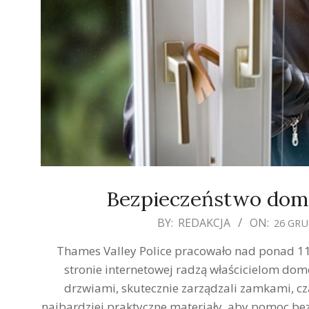
Bezpieczeństwo domu 
2019-
BY:
REDAKCJA
ON:
26 GRU
12-
Thames Valley Police pracowało nad ponad 11
26
stronie internetowej radzą właścicielom dom
drzwiami, skutecznie zarządzali zamkami, cz
najbardziej praktyczne materiały, aby pomoc bezp