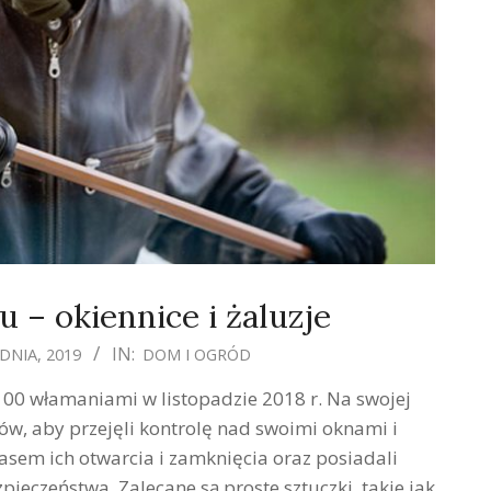
– okiennice i żaluzje
IN:
DNIA, 2019
DOM I OGRÓD
00 włamaniami w listopadzie 2018 r. Na swojej
ów, aby przejęli kontrolę nad swoimi oknami i
asem ich otwarcia i zamknięcia oraz posiadali
ieczeństwa. Zalecane są proste sztuczki, takie jak