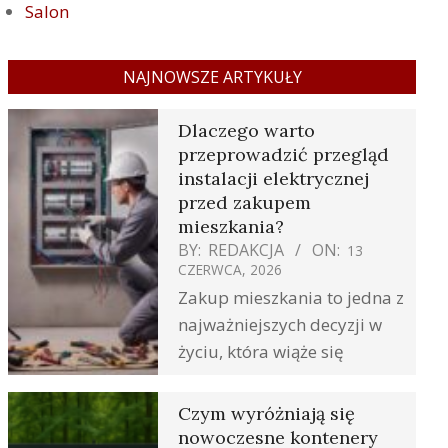
Salon
NAJNOWSZE ARTYKUŁY
Dlaczego warto
przeprowadzić przegląd
instalacji elektrycznej
przed zakupem
mieszkania?
BY:
REDAKCJA
ON:
13
CZERWCA, 2026
Zakup mieszkania to jedna z
najważniejszych decyzji w
życiu, która wiąże się
Czym wyróżniają się
nowoczesne kontenery