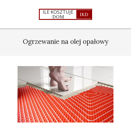
Skip
to
ILE KOSZTUJE
IKD
DOM
content
Primary
Navigation
Ogrzewanie na olej opałowy
Menu