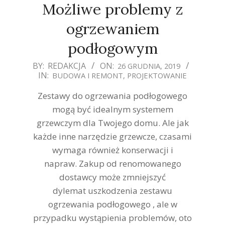
Możliwe problemy z
ogrzewaniem
podłogowym
2019-
BY:
REDAKCJA
ON:
26 GRUDNIA, 2019
IN:
BUDOWA I REMONT
,
PROJEKTOWANIE
12-
26
Zestawy do ogrzewania podłogowego
mogą być idealnym systemem
grzewczym dla Twojego domu. Ale jak
każde inne narzędzie grzewcze, czasami
wymaga również konserwacji i
napraw. Zakup od renomowanego
dostawcy może zmniejszyć
dylemat uszkodzenia zestawu
ogrzewania podłogowego , ale w
przypadku wystąpienia problemów, oto