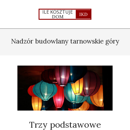
Skip
to
ILE KOSZTUJE
IKD
DOM
content
Primary
Navigation
Nadzór budowlany tarnowskie góry
Menu
Trzy podstawowe