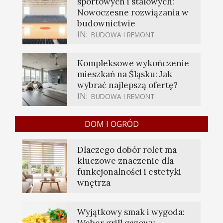
sportowych i stalowych:
Nowoczesne rozwiązania w
budownictwie
IN:
BUDOWA I REMONT
Kompleksowe wykończenie
mieszkań na Śląsku: Jak
wybrać najlepszą ofertę?
IN:
BUDOWA I REMONT
DOM I OGRÓD
Dlaczego dobór rolet ma
kluczowe znaczenie dla
funkcjonalności i estetyki
wnętrza
Wyjątkowy smak i wygoda:
Weber grill gazowy —