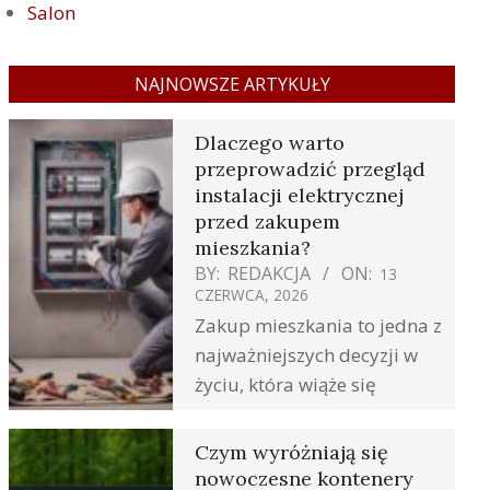
Salon
NAJNOWSZE ARTYKUŁY
Dlaczego warto
przeprowadzić przegląd
instalacji elektrycznej
przed zakupem
mieszkania?
BY:
REDAKCJA
ON:
13
CZERWCA, 2026
Zakup mieszkania to jedna z
najważniejszych decyzji w
życiu, która wiąże się
Czym wyróżniają się
nowoczesne kontenery