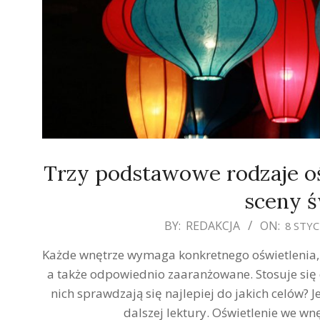
Trzy podstawowe rodzaje oś
sceny ś
2020-
BY:
REDAKCJA
ON:
8 STYC
01-
Każde wnętrze wymaga konkretnego oświetlenia, a
08
a także odpowiednio zaaranżowane. Stosuje się 
nich sprawdzają się najlepiej do jakich celów? 
dalszej lektury. Oświetlenie we wn