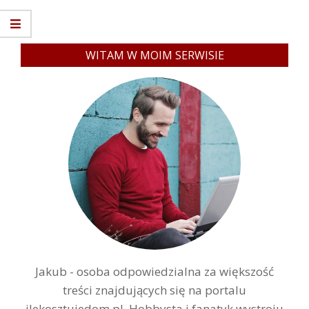
WITAM W MOIM SERWISIE
Jakub - osoba odpowiedzialna za większość
treści znajdujących się na portalu
ilekosztujedom.pl. Hobbysta i fanatyk wystroju