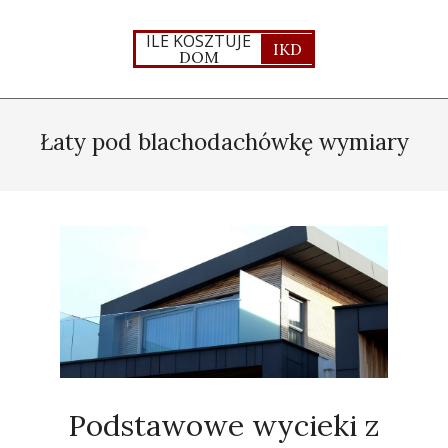
Skip
to
ILE KOSZTUJE
IKD
DOM
content
Primary
Navigation
Łaty pod blachodachówkę wymiary
Menu
Podstawowe wycieki z