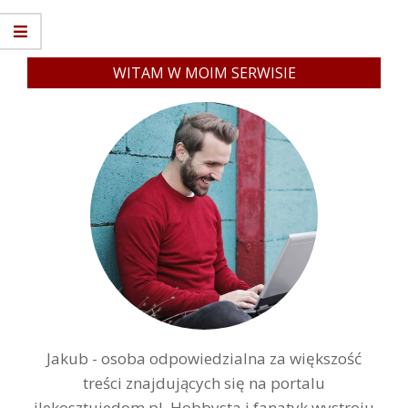
WITAM W MOIM SERWISIE
Jakub - osoba odpowiedzialna za większość
treści znajdujących się na portalu
ilekosztujedom.pl. Hobbysta i fanatyk wystroju