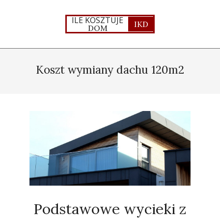
Skip
to
ILE KOSZTUJE
IKD
DOM
content
Primary
Navigation
Koszt wymiany dachu 120m2
Menu
Podstawowe wycieki z