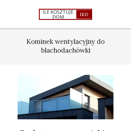
Skip
to
ILE KOSZTUJE
IKD
DOM
content
Primary
Navigation
Kominek wentylacyjny do
Menu
blachodachówki