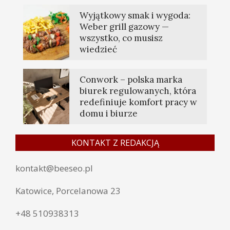
Wyjątkowy smak i wygoda:
Weber grill gazowy —
wszystko, co musisz
wiedzieć
Conwork – polska marka
biurek regulowanych, która
redefiniuje komfort pracy w
domu i biurze
KONTAKT Z REDAKCJĄ
kontakt@beeseo.pl
Katowice, Porcelanowa 23
+48 510938313