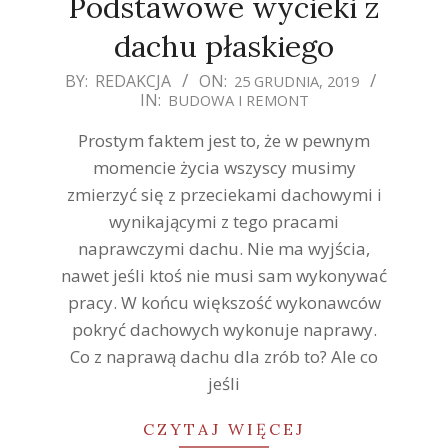
Podstawowe wycieki z
dachu płaskiego
2019-
BY:
REDAKCJA
ON:
25 GRUDNIA, 2019
IN:
BUDOWA I REMONT
12-
25
Prostym faktem jest to, że w pewnym
momencie życia wszyscy musimy
zmierzyć się z przeciekami dachowymi i
wynikającymi z tego pracami
naprawczymi dachu. Nie ma wyjścia,
nawet jeśli ktoś nie musi sam wykonywać
pracy. W końcu większość wykonawców
pokryć dachowych wykonuje naprawy.
Co z naprawą dachu dla zrób to? Ale co
jeśli
CZYTAJ WIĘCEJ