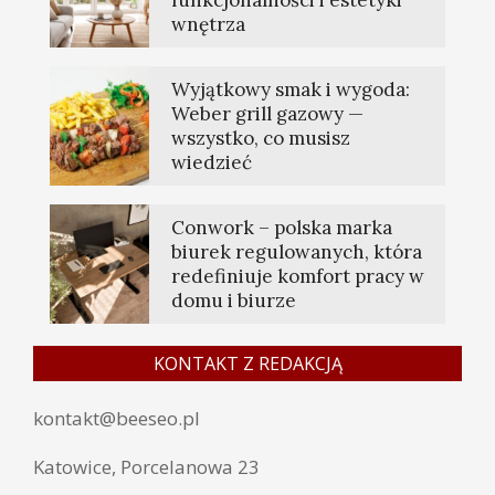
funkcjonalności i estetyki
wnętrza
Wyjątkowy smak i wygoda:
Weber grill gazowy —
wszystko, co musisz
wiedzieć
Conwork – polska marka
biurek regulowanych, która
redefiniuje komfort pracy w
domu i biurze
KONTAKT Z REDAKCJĄ
kontakt@beeseo.pl
Katowice, Porcelanowa 23