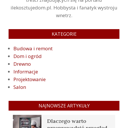
ilekosztujedom.pl. Hobbysta i fanatyk wystroju
wnetrz.
KATEGORIE
Budowa i remont
Dom i ogród
Drewno
Informacje
Projektowanie
Salon
NAJNOWSZE ARTYKUŁY
Dlaczego warto
przeprowadzić przegląd