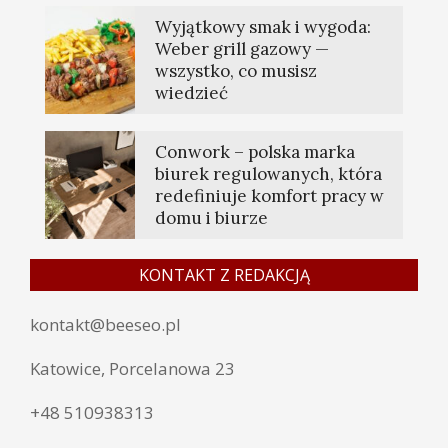
Wyjątkowy smak i wygoda:
Weber grill gazowy —
wszystko, co musisz
wiedzieć
Conwork – polska marka
biurek regulowanych, która
redefiniuje komfort pracy w
domu i biurze
KONTAKT Z REDAKCJĄ
kontakt@beeseo.pl
Katowice, Porcelanowa 23
+48 510938313