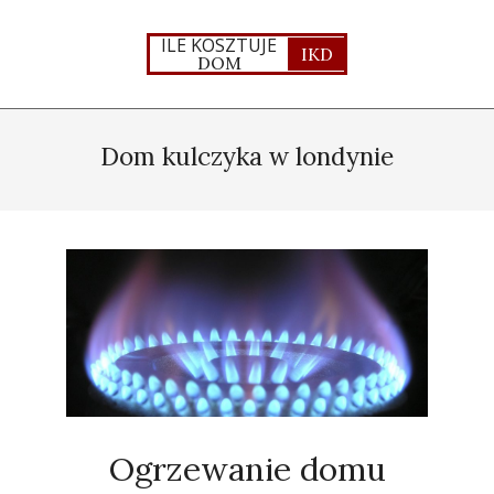
Skip
to
ILE KOSZTUJE
IKD
DOM
content
Primary
Navigation
Dom kulczyka w londynie
Menu
Ogrzewanie domu