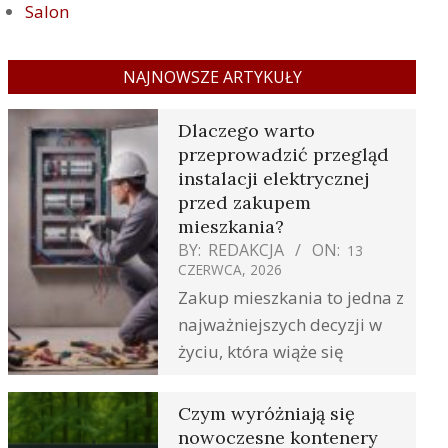
Salon
NAJNOWSZE ARTYKUŁY
Dlaczego warto
przeprowadzić przegląd
instalacji elektrycznej
przed zakupem
mieszkania?
BY:
REDAKCJA
ON:
13
CZERWCA, 2026
Zakup mieszkania to jedna z
najważniejszych decyzji w
życiu, która wiąże się
Czym wyróżniają się
nowoczesne kontenery