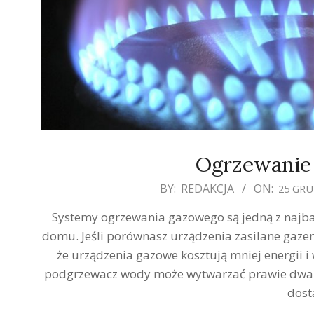
Ogrzewanie
2019-
BY:
REDAKCJA
ON:
25 GRU
12-
Systemy ogrzewania gazowego są jedną z najba
25
domu. Jeśli porównasz urządzenia zasilane gaze
że urządzenia gazowe kosztują mniej energii 
podgrzewacz wody może wytwarzać prawie dwa raz
dost