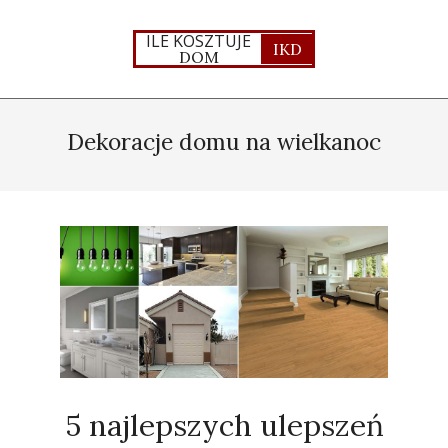
Skip
to
ILE KOSZTUJE
IKD
DOM
content
Primary
Navigation
Dekoracje domu na wielkanoc
Menu
5 najlepszych ulepszeń