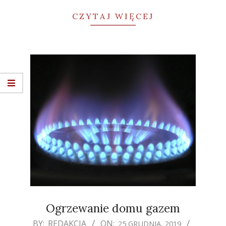
CZYTAJ WIĘCEJ
Ogrzewanie domu gazem
2019-
BY:
REDAKCJA
ON:
25 GRUDNIA, 2019