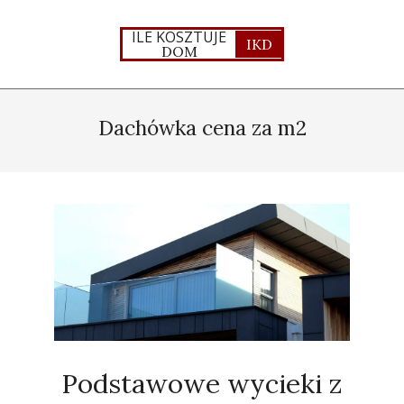
Skip
to
ILE KOSZTUJE
IKD
DOM
content
Primary
Navigation
Dachówka cena za m2
Menu
Podstawowe wycieki z