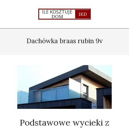
Skip
to
ILE KOSZTUJE
IKD
DOM
content
Primary
Navigation
Dachówka braas rubin 9v
Menu
Podstawowe wycieki z