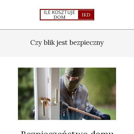
Skip
to
ILE KOSZTUJE
IKD
DOM
content
Primary
Navigation
Czy blik jest bezpieczny
Menu
Bezpieczeństwo domu