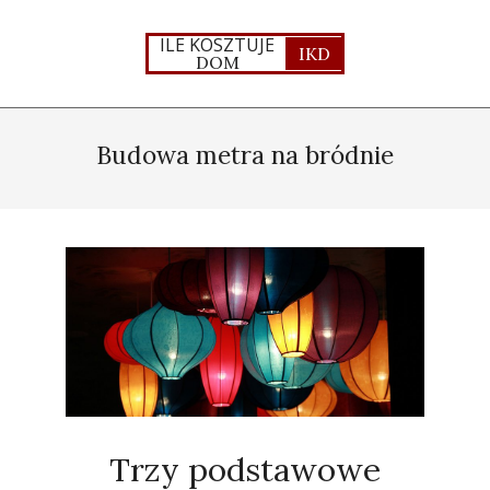
Skip
to
ILE KOSZTUJE
IKD
DOM
content
Primary
Navigation
Budowa metra na bródnie
Menu
Trzy podstawowe