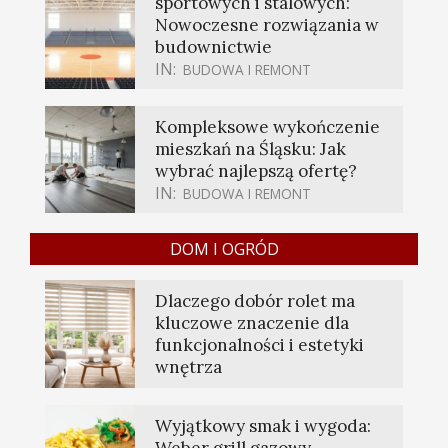
sportowych i stalowych:
Nowoczesne rozwiązania w
budownictwie
IN:
BUDOWA I REMONT
Kompleksowe wykończenie
mieszkań na Śląsku: Jak
wybrać najlepszą ofertę?
IN:
BUDOWA I REMONT
DOM I OGRÓD
Dlaczego dobór rolet ma
kluczowe znaczenie dla
funkcjonalności i estetyki
wnętrza
Wyjątkowy smak i wygoda:
Weber grill gazowy —