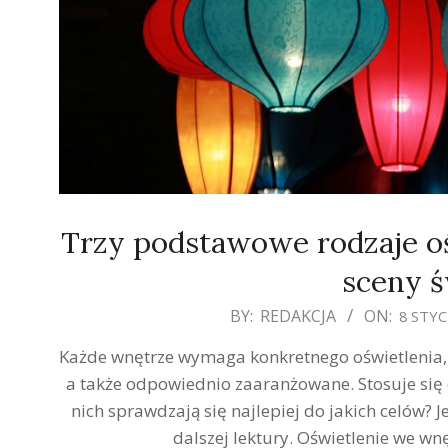
Trzy podstawowe rodzaje oś
sceny ś
2020-
BY:
REDAKCJA
ON:
8 STYC
01-
Każde wnętrze wymaga konkretnego oświetlenia, a
08
a także odpowiednio zaaranżowane. Stosuje się 
nich sprawdzają się najlepiej do jakich celów? 
dalszej lektury. Oświetlenie we wn