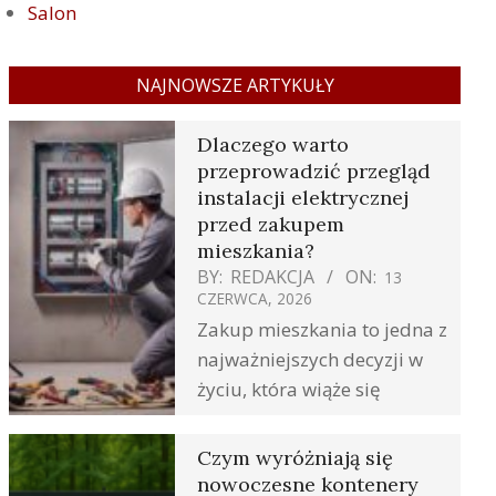
Salon
NAJNOWSZE ARTYKUŁY
Dlaczego warto
przeprowadzić przegląd
instalacji elektrycznej
przed zakupem
mieszkania?
BY:
REDAKCJA
ON:
13
CZERWCA, 2026
Zakup mieszkania to jedna z
najważniejszych decyzji w
życiu, która wiąże się
Czym wyróżniają się
nowoczesne kontenery