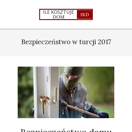
Skip
to
ILE KOSZTUJE
IKD
DOM
content
Primary
Navigation
Bezpieczeństwo w turcji 2017
Menu
Bezpieczeństwo domu