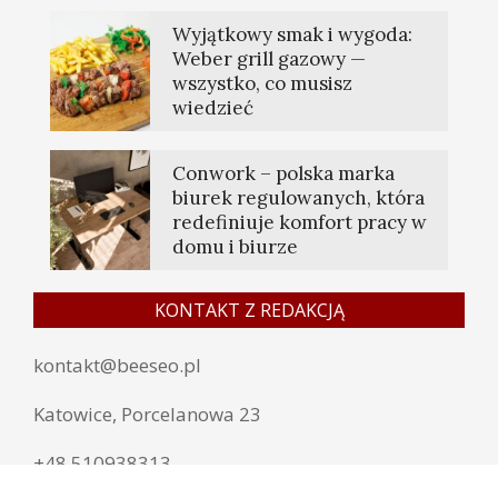
Wyjątkowy smak i wygoda:
Weber grill gazowy —
wszystko, co musisz
wiedzieć
Conwork – polska marka
biurek regulowanych, która
redefiniuje komfort pracy w
domu i biurze
KONTAKT Z REDAKCJĄ
kontakt@beeseo.pl
Katowice, Porcelanowa 23
+48 510938313