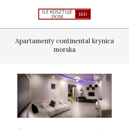
Skip
to
ILE KOSZTUJE
IKD
DOM
content
Primary
Navigation
Apartamenty continental krynica
Menu
morska