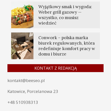
Wyjątkowy smak i wygoda:
Weber grill gazowy —
wszystko, co musisz
wiedzieć
Conwork – polska marka
biurek regulowanych, która
redefiniuje komfort pracy w
domu i biurze
KONTAKT Z REDAKCJĄ
kontakt@beeseo.pl
Katowice, Porcelanowa 23
+48 510938313