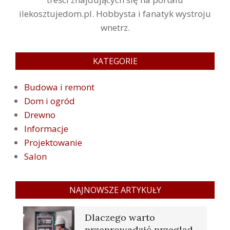
ilekosztujedom.pl. Hobbysta i fanatyk wystroju
wnetrz.
KATEGORIE
Budowa i remont
Dom i ogród
Drewno
Informacje
Projektowanie
Salon
NAJNOWSZE ARTYKUŁY
Dlaczego warto
przeprowadzić przegląd