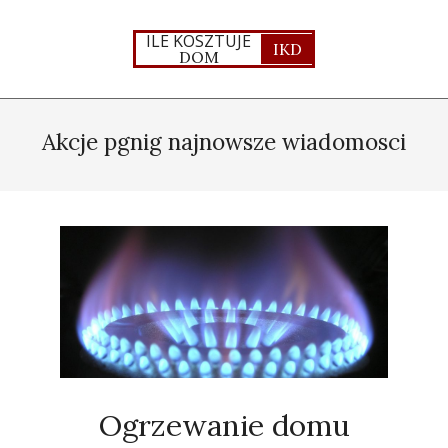
Skip
to
ILE KOSZTUJE
IKD
DOM
content
Primary
Navigation
Akcje pgnig najnowsze wiadomosci
Menu
Ogrzewanie domu