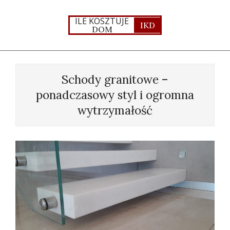
Skip
to
ILE KOSZTUJE
IKD
DOM
content
Primary
Navigation
Schody granitowe –
Menu
ponadczasowy styl i ogromna
wytrzymałość