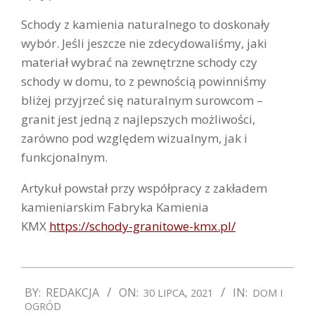
Schody z kamienia naturalnego to doskonały
wybór. Jeśli jeszcze nie zdecydowaliśmy, jaki
materiał wybrać na zewnętrzne schody czy
schody w domu, to z pewnością powinniśmy
bliżej przyjrzeć się naturalnym surowcom –
granit jest jedną z najlepszych możliwości,
zarówno pod względem wizualnym, jak i
funkcjonalnym.
Artykuł powstał przy współpracy z zakładem
kamieniarskim Fabryka Kamienia
KMX
https://schody-granitowe-kmx.pl/
2021-
BY:
REDAKCJA
ON:
IN:
30 LIPCA, 2021
DOM I
07-
OGRÓD
30