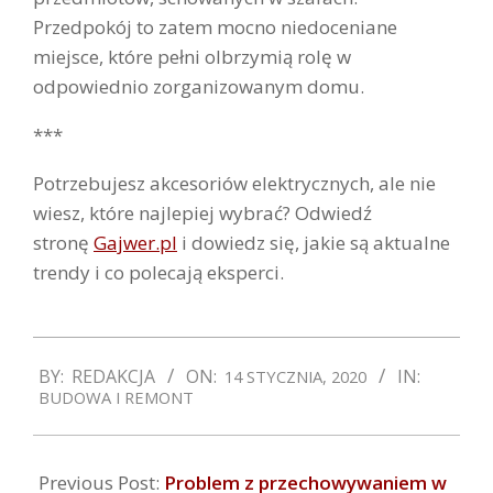
Przedpokój to zatem mocno niedoceniane
miejsce, które pełni olbrzymią rolę w
odpowiednio zorganizowanym domu.
***
Potrzebujesz akcesoriów elektrycznych, ale nie
wiesz, które najlepiej wybrać? Odwiedź
stronę
Gajwer.pl
i dowiedz się, jakie są aktualne
trendy i co polecają eksperci.
2020-
BY:
REDAKCJA
ON:
IN:
14 STYCZNIA, 2020
01-
BUDOWA I REMONT
14
Previous Post:
Problem z przechowywaniem w