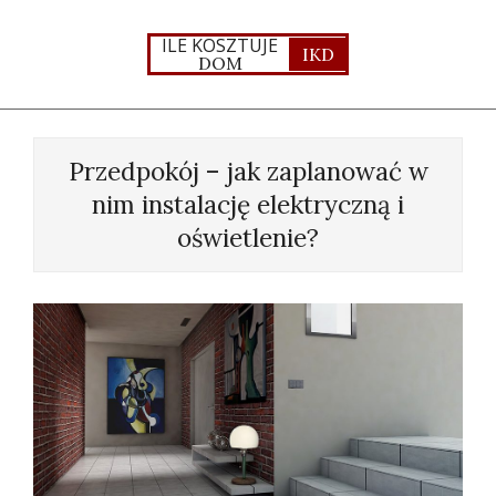
Skip
to
ILE KOSZTUJE
IKD
DOM
content
Primary
Navigation
Przedpokój – jak zaplanować w
Menu
nim instalację elektryczną i
oświetlenie?