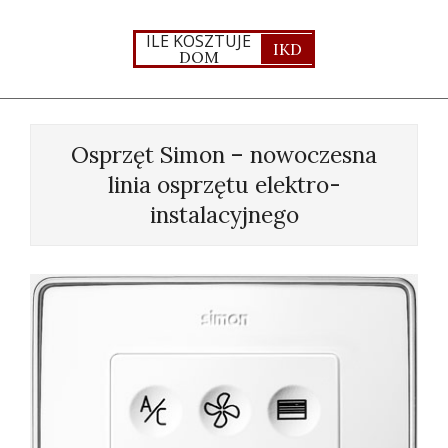
Skip
to
ILE KOSZTUJE
IKD
DOM
content
Primary
Navigation
Osprzęt Simon – nowoczesna
Menu
linia osprzętu elektro-
instalacyjnego