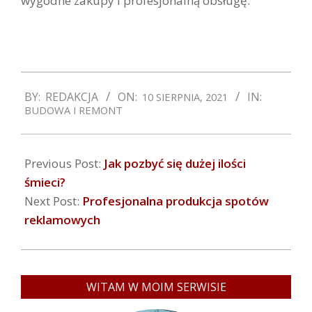
wygodne zakupy i profesjonalną obsługę.
2021-
BY:
REDAKCJA
ON:
IN:
10 SIERPNIA, 2021
08-
BUDOWA I REMONT
10
Previous Post:
Jak pozbyć się dużej ilości
śmieci?
Next Post:
Profesjonalna produkcja spotów
reklamowych
WITAM W MOIM SERWISIE