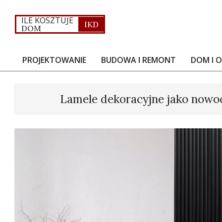
Skip
to
ILE KOSZTUJE
IKD
DOM
content
PROJEKTOWANIE
BUDOWA I REMONT
DOM I 
Primary
Navigation
Menu
Lamele dekoracyjne jako nowoc