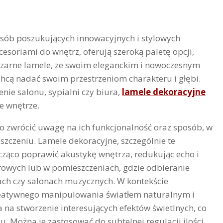
sób poszukujących innowacyjnych i stylowych
esoriami do wnętrz, oferują szeroką paletę opcji,
Czarne lamele, ze swoim eleganckim i nowoczesnym
chcą nadać swoim przestrzeniom charakteru i głębi.
ie salonu, sypialni czy biura,
lamele dekoracyjne
e wnętrze.
 zwrócić uwagę na ich funkcjonalność oraz sposób, w
szczeniu. Lamele dekoracyjne, szczególnie te
ząco poprawić akustykę wnętrza, redukując echo i
iurowych lub w pomieszczeniach, gdzie odbieranie
ach czy salonach muzycznych. W kontekście
reatywnego manipulowania światłem naturalnym i
na stworzenie interesujących efektów świetlnych, co
 Można je zastosować do subtelnej regulacji ilości