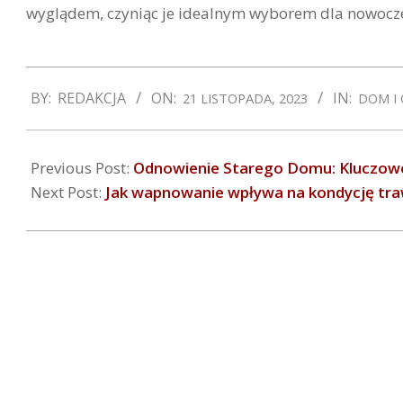
wyglądem, czyniąc je idealnym wyborem dla nowocze
2023-
BY:
REDAKCJA
ON:
IN:
21 LISTOPADA, 2023
DOM I
11-
21
Previous Post:
Odnowienie Starego Domu: Kluczowe
Next Post:
Jak wapnowanie wpływa na kondycję tra