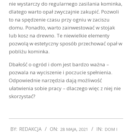
nie wystarczy do regularnego zasilania kominka,
dlatego warto opał zwyczajnie zakupić. Pozwoli
to na spędzenie czasu przy ogniu w zaciszu
domu. Ponadto, warto zainwestować w stojak
lub kosz na drewno. Te niewielkie elementy
pozwolą w estetyczny sposób przechować opał w
pobliżu kominka.
Dbałość o ogród i dom jest bardzo ważna –
pozwala na wyciszenie i poczucie spełnienia.
Odpowiednie narzędzia dają możliwość
ułatwienia sobie pracy – dlaczego więc z niej nie
skorzystać?
2021-
BY:
REDAKCJA
ON:
IN:
28 MAJA, 2021
DOM I
05-