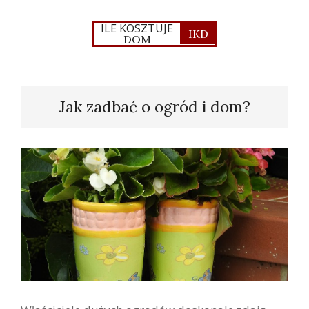
Skip
to
ILE KOSZTUJE
IKD
DOM
content
Primary
Navigation
Jak zadbać o ogród i dom?
Menu