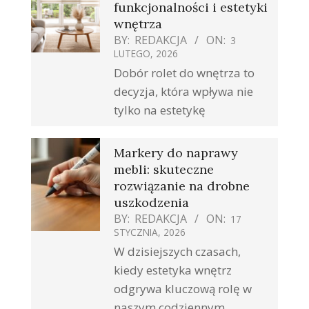
funkcjonalności i estetyki
wnętrza
BY:
REDAKCJA
ON:
3
LUTEGO, 2026
Dobór rolet do wnętrza to
decyzja, która wpływa nie
tylko na estetykę
Markery do naprawy
mebli: skuteczne
rozwiązanie na drobne
uszkodzenia
BY:
REDAKCJA
ON:
17
STYCZNIA, 2026
W dzisiejszych czasach,
kiedy estetyka wnętrz
odgrywa kluczową rolę w
naszym codziennym