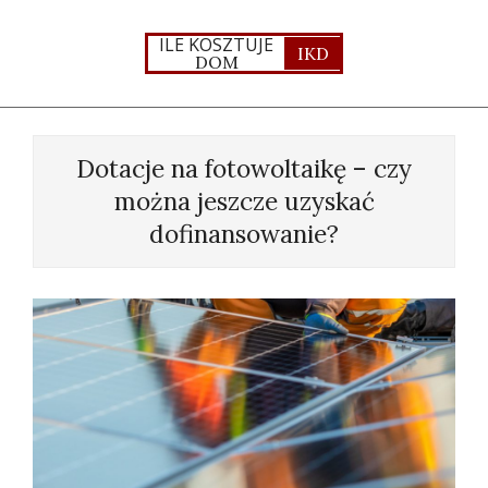
Skip
to
ILE KOSZTUJE
IKD
DOM
content
Primary
Navigation
Dotacje na fotowoltaikę – czy
Menu
można jeszcze uzyskać
dofinansowanie?