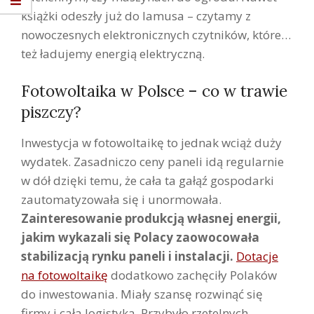
książki odeszły już do lamusa – czytamy z
nowoczesnych elektronicznych czytników, które…
też ładujemy energią elektryczną.
Fotowoltaika w Polsce – co w trawie
piszczy?
Inwestycja w fotowoltaikę to jednak wciąż duży
wydatek. Zasadniczo ceny paneli idą regularnie
w dół dzięki temu, że cała ta gałąź gospodarki
zautomatyzowała się i unormowała.
Zainteresowanie produkcją własnej energii,
jakim wykazali się Polacy zaowocowała
stabilizacją rynku paneli i instalacji.
Dotacje
na fotowoltaikę
dodatkowo zachęciły Polaków
do inwestowania. Miały szansę rozwinąć się
firmy i cała logistyka. Przybyło rzetelnych