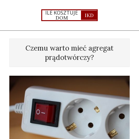
Skip
to
ILE KOSZTUJE
IKD
DOM
content
Primary
Navigation
Czemu warto mieć agregat
Menu
prądotwórczy?