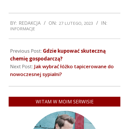
2023-
BY:
REDAKCJA
ON:
IN:
27 LUTEGO, 2023
02-
INFORMACJE
27
Previous Post:
Gdzie kupować skuteczną
chemię gospodarczą?
Next Post:
Jak wybrać łóżko tapicerowane do
nowoczesnej sypialni?
WITAM W MOIM SERWISIE