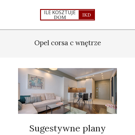
Skip
to
ILE KOSZTUJE
IKD
DOM
content
Primary
Navigation
Opel corsa c wnętrze
Menu
Sugestywne plany