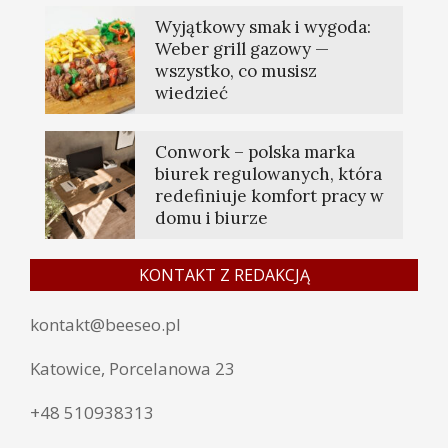
Wyjątkowy smak i wygoda:
Weber grill gazowy —
wszystko, co musisz
wiedzieć
Conwork – polska marka
biurek regulowanych, która
redefiniuje komfort pracy w
domu i biurze
KONTAKT Z REDAKCJĄ
kontakt@beeseo.pl
Katowice, Porcelanowa 23
+48 510938313