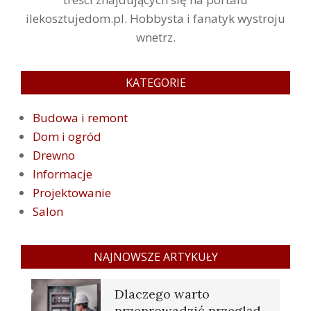
ilekosztujedom.pl. Hobbysta i fanatyk wystroju
wnetrz.
KATEGORIE
Budowa i remont
Dom i ogród
Drewno
Informacje
Projektowanie
Salon
NAJNOWSZE ARTYKUŁY
Dlaczego warto
przeprowadzić przegląd