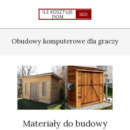
Skip
to
ILE KOSZTUJE
IKD
DOM
content
Primary
Navigation
Obudowy komputerowe dla graczy
Menu
Materiały do budowy