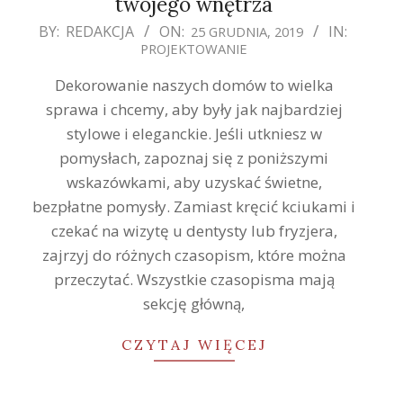
twojego wnętrza
2019-
BY:
REDAKCJA
ON:
IN:
25 GRUDNIA, 2019
PROJEKTOWANIE
12-
25
Dekorowanie naszych domów to wielka
sprawa i chcemy, aby były jak najbardziej
stylowe i eleganckie. Jeśli utkniesz w
pomysłach, zapoznaj się z poniższymi
wskazówkami, aby uzyskać świetne,
bezpłatne pomysły. Zamiast kręcić kciukami i
czekać na wizytę u dentysty lub fryzjera,
zajrzyj do różnych czasopism, które można
przeczytać. Wszystkie czasopisma mają
sekcję główną,
CZYTAJ WIĘCEJ