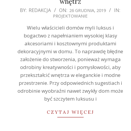
wnętrz
2019-
BY:
REDAKCJA
ON:
IN:
26 GRUDNIA, 2019
PROJEKTOWANIE
12-
26
Wielu właścicieli domów myli luksus i
bogactwo z napełnianiem wysokiej klasy
akcesoriami i kosztownymi produktami
dekoracyjnymi w domu. To naprawdę błędne
założenie do stworzenia, ponieważ wymaga
odrobiny kreatywności i pomysłowości, aby
przekształcić wnętrza w eleganckie i modne
przestrzenie. Przy odpowiednich sugestiach i
odrobinie wyobraźni nawet zwykły dom może
być szczytem luksusu i
CZYTAJ WIĘCEJ