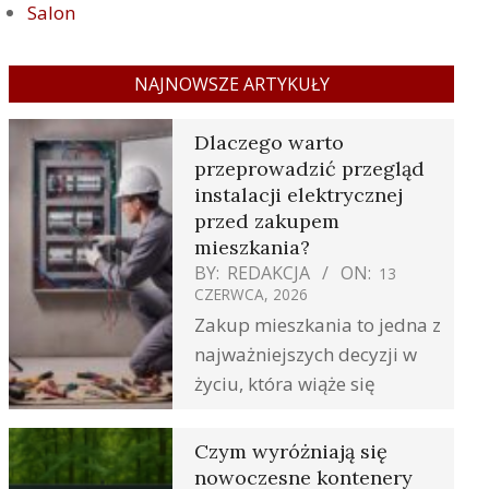
Salon
NAJNOWSZE ARTYKUŁY
Dlaczego warto
przeprowadzić przegląd
instalacji elektrycznej
przed zakupem
mieszkania?
BY:
REDAKCJA
ON:
13
CZERWCA, 2026
Zakup mieszkania to jedna z
najważniejszych decyzji w
życiu, która wiąże się
Czym wyróżniają się
nowoczesne kontenery