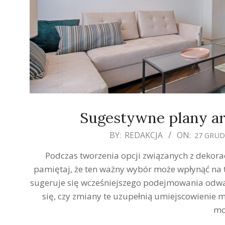
Sugestywne plany a
2019-
BY:
REDAKCJA
ON:
27 GRUD
12-
Podczas tworzenia opcji związanych z dekor
27
pamiętaj, że ten ważny wybór może wpłynąć na tw
sugeruje się wcześniejszego podejmowania odwa
się, czy zmiany te uzupełnią umiejscowienie m
mo