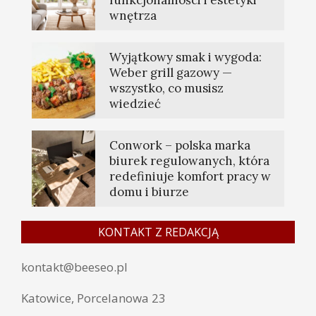
funkcjonalności i estetyki
wnętrza
Wyjątkowy smak i wygoda:
Weber grill gazowy —
wszystko, co musisz
wiedzieć
Conwork – polska marka
biurek regulowanych, która
redefiniuje komfort pracy w
domu i biurze
KONTAKT Z REDAKCJĄ
kontakt@beeseo.pl
Katowice, Porcelanowa 23