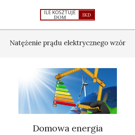
Skip
to
ILE KOSZTUJE
IKD
DOM
content
Primary
Navigation
Natężenie prądu elektrycznego wzór
Menu
Domowa energia