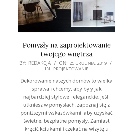
Pomysły na zaprojektowanie
twojego wnętrza
2019-
BY:
REDAKCJA
ON:
25 GRUDNIA, 2019
IN:
PROJEKTOWANIE
12-
25
Dekorowanie naszych domów to wielka
sprawa i chcemy, aby były jak
najbardziej stylowe i eleganckie. Jeśli
utkniesz w pomysłach, zapoznaj się z
poniższymi wskazówkami, aby uzyskać
świetne, bezpłatne pomysły. Zamiast
kręcić kciukami i czekać na wizytę u