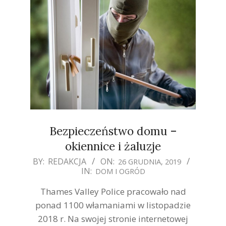
Bezpieczeństwo domu –
okiennice i żaluzje
2019-
BY:
REDAKCJA
ON:
26 GRUDNIA, 2019
IN:
DOM I OGRÓD
12-
26
Thames Valley Police pracowało nad
ponad 1100 włamaniami w listopadzie
2018 r. Na swojej stronie internetowej