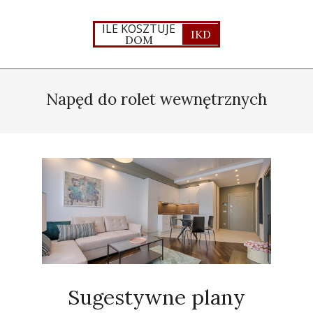
Skip
to
ILE KOSZTUJE
IKD
DOM
content
Primary
Navigation
Napęd do rolet wewnętrznych
Menu
Sugestywne plany