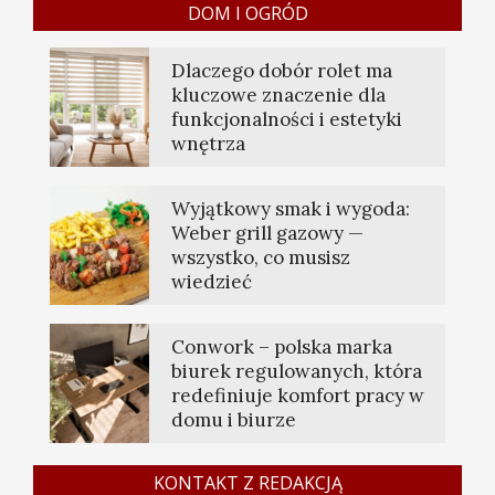
DOM I OGRÓD
Dlaczego dobór rolet ma
kluczowe znaczenie dla
funkcjonalności i estetyki
wnętrza
Wyjątkowy smak i wygoda:
Weber grill gazowy —
wszystko, co musisz
wiedzieć
Conwork – polska marka
biurek regulowanych, która
redefiniuje komfort pracy w
domu i biurze
KONTAKT Z REDAKCJĄ