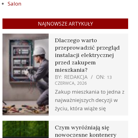
Salon
NAJNOWSZE ARTYKUŁY
Dlaczego warto
przeprowadzić przegląd
instalacji elektrycznej
przed zakupem
mieszkania?
BY:
REDAKCJA
ON:
13
CZERWCA, 2026
Zakup mieszkania to jedna z
najważniejszych decyzji w
życiu, która wiąże się
Czym wyróżniają się
nowoczesne kontenery