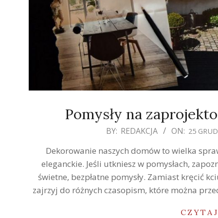
Pomysły na zaprojekt
2019-
BY:
REDAKCJA
ON:
25 GRUD
12-
Dekorowanie naszych domów to wielka sprawa 
25
eleganckie. Jeśli utkniesz w pomysłach, zapo
świetne, bezpłatne pomysły. Zamiast kręcić kci
zajrzyj do różnych czasopism, które można prze
CZYTAJ