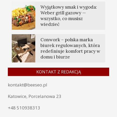
Wyjątkowy smak i wygoda:
Weber grill gazowy —
wszystko, co musisz
wiedzieć
Conwork – polska marka
biurek regulowanych, która
redefiniuje komfort pracy w
domu i biurze
KONTAKT Z REDAKCJĄ
kontakt@beeseo.pl
Katowice, Porcelanowa 23
+48 510938313