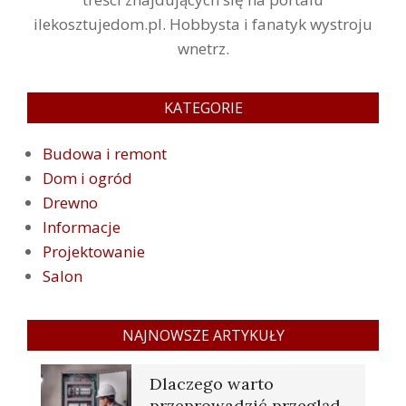
ilekosztujedom.pl. Hobbysta i fanatyk wystroju
wnetrz.
KATEGORIE
Budowa i remont
Dom i ogród
Drewno
Informacje
Projektowanie
Salon
NAJNOWSZE ARTYKUŁY
Dlaczego warto
przeprowadzić przegląd