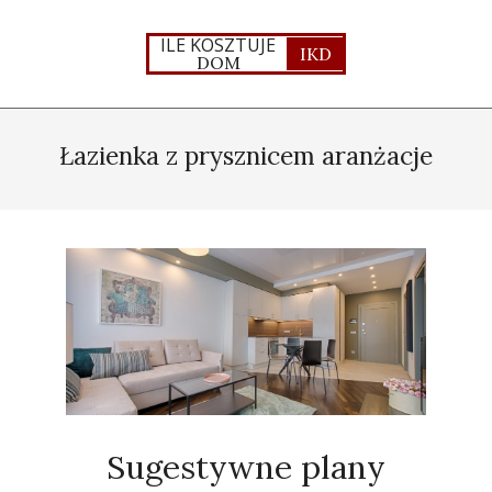
Skip
to
ILE KOSZTUJE
IKD
DOM
content
Primary
Navigation
Łazienka z prysznicem aranżacje
Menu
Sugestywne plany