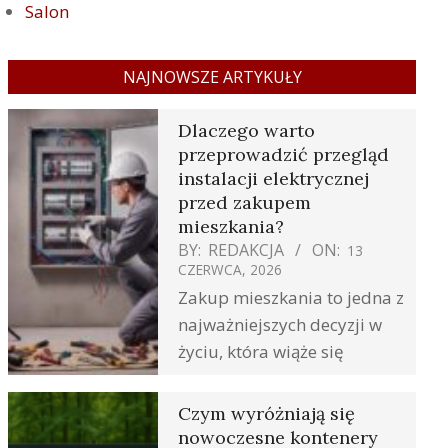
Salon
NAJNOWSZE ARTYKUŁY
Dlaczego warto
przeprowadzić przegląd
instalacji elektrycznej
przed zakupem
mieszkania?
BY:
REDAKCJA
ON:
13
CZERWCA, 2026
Zakup mieszkania to jedna z
najważniejszych decyzji w
życiu, która wiąże się
Czym wyróżniają się
nowoczesne kontenery