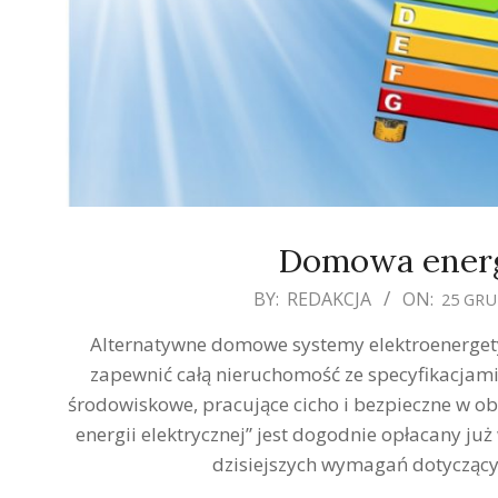
Domowa energ
2019-
BY:
REDAKCJA
ON:
25 GRU
12-
Alternatywne domowe systemy elektroenergetyc
25
zapewnić całą nieruchomość ze specyfikacjami 
środowiskowe, pracujące cicho i bezpieczne w o
energii elektrycznej” jest dogodnie opłacany ju
dzisiejszych wymagań dotyczącyc