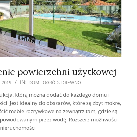
enie powierzchni użytkowej
IN:
 2019
DOM I OGRÓD
,
DREWNO
ukcja, którą można dodać do każdego domu i
i. Jest idealny do obszarów, które są zbyt mokre,
ić meble rozrywkowe na zewnątrz tam, gdzie są
spowodowanym przez wodę. Rozszerz możliwości
 nieruchomości