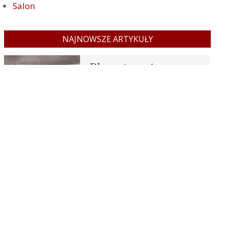
Salon
NAJNOWSZE ARTYKUŁY
Dlaczego warto
przeprowadzić przegląd
instalacji elektrycznej
przed zakupem
mieszkania?
BY:
REDAKCJA
ON:
13
CZERWCA, 2026
Zakup mieszkania to jedna z
najważniejszych decyzji w
życiu, która wiąże się
Czym wyróżniają się
nowoczesne kontenery